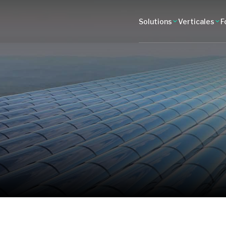
Opérationnelle en un rien de
temps !
Solutions
Verticales
F
s