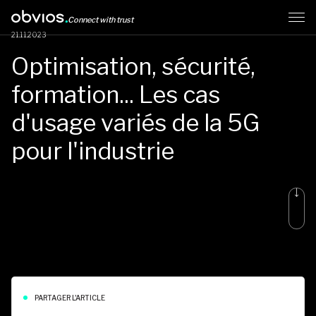
Aller
Connect with trust
au
21.11.2023
contenu
Optimisation,
sécurité,
principal
formation...
Les
cas
d'usage
variés
de
la
5G
pour
l'industrie
PARTAGER L'ARTICLE